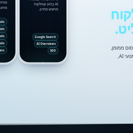
ומחזי
AI ברגע שהלקוח
מתעני
קוח
מחפש פתרון.
Ads
ט.
Ads
Ads
Google Search
Ads
AI Overviews
ום אתרים אורגני, קידום ב-AI, פרסום ממומן,
ain
SEO
תוכן, אתרים ומדידה — כדי שהעסק יופיע נכון בגוגל, במנועי AI,