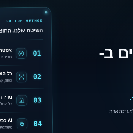
GO TOP METHOD
השיטה שלנו. התוצ
ם ב-
אסטרט
01
מבינים 
כל הער
02
SEO, קמפיינים, תוכן ואתר פועלים תחת אותה שיטה.
מדידה
.
03
כל החלט
ים, תוכן, AI ואנליטיקה למערכת אחת
AI ככלי עבודה אמיתי
04
משתמשים ב-AI למחקר, ניתוח, תוכן ואופ