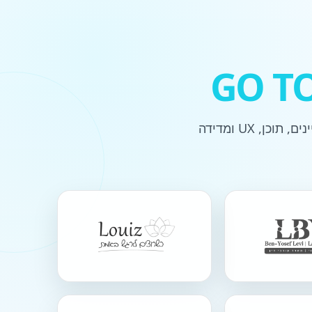
GO T
מאתרי איקומרס ועד עסקים מקומיים — אנחנו מלווים לקוחות בקידום אורגני, קמפיינים, תוכן, UX ומדידה