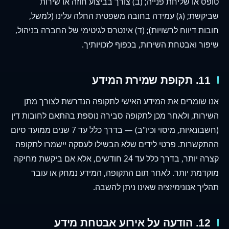
טופס או שליחת פנייה; (ב) צורך בביצוע חוזה או שירות
שביקשת; (ג) עמידה בחובה משפטית החלה עלינו (למשל,
חובות דיווח לרשויות); (ד) אינטרס לגיטימי של החברה בניהול,
שיפור ואבטחת השירות, בכפוף לזכויותיך.
11. תקופת שמירת המידע
אנו שומרים את המידע האישי לתקופה הנדרשת לצורך מתן
השירות, ולאחר מכן לתקופה סבירה נוספת בהתאם לחובות דין
(חשבונאיות, מיסוי וכיו"ב) — בדרך כלל עד 7 שנים ממועד סיום
ההתקשרות. פרטי לידים שלא הבשילו לעסקה יישמרו לתקופה
קצרה יותר, בדרך כלל עד 24 חודשים, אלא אם ביקשת מחיקה
מוקדמת יותר. לאחר תום התקופה, המידע נמחק או עובר
תהליך אנונימיזציה שאינו ניתן להשבה.
12. הודעה על אירוע אבטחת מידע