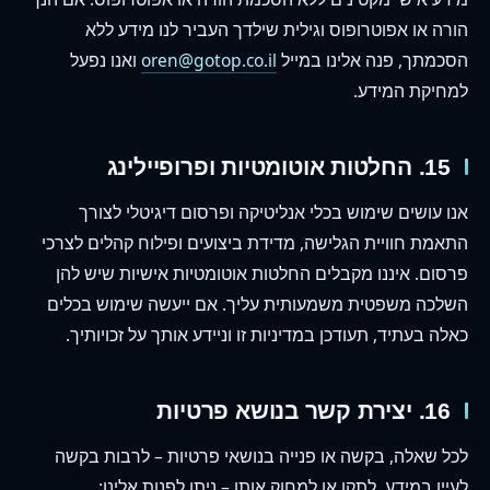
הורה או אפוטרופוס וגילית שילדך העביר לנו מידע ללא
הסכמתך, פנה אלינו במייל
oren@gotop.co.il
ואנו נפעל
למחיקת המידע.
15. החלטות אוטומטיות ופרופיילינג
אנו עושים שימוש בכלי אנליטיקה ופרסום דיגיטלי לצורך
התאמת חוויית הגלישה, מדידת ביצועים ופילוח קהלים לצרכי
פרסום. איננו מקבלים החלטות אוטומטיות אישיות שיש להן
השלכה משפטית משמעותית עליך. אם ייעשה שימוש בכלים
כאלה בעתיד, תעודכן במדיניות זו וניידע אותך על זכויותיך.
16. יצירת קשר בנושא פרטיות
לכל שאלה, בקשה או פנייה בנושאי פרטיות – לרבות בקשה
לעיין במידע, לתקן או למחוק אותו – ניתן לפנות אלינו: