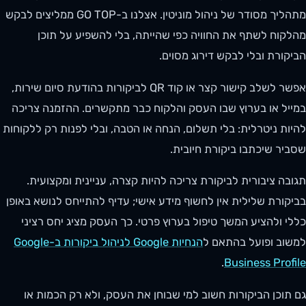
מתהליך מסודר של ניהול מוניטין. אצלנו ב-GO TOP ממליצים לבקש
מהלקוח לשתף את החוויה כפי שהייתה, בלי להשפיע על תוכן
הביקורת ובלי לבקש דירוג מסוים.
אפשר לשלב קישור קצר או קוד QR לביקורות בהודעת סיום שירות,
במייל או בערוץ שבו העסק והלקוח כבר מתקשרים. ההזמנה צריכה
להיות ניטרלית: בלי תשלום, הנחה או הטבה, ובלי לפנות רק ללקוחות
שסביר שיכתבו ביקורת חיובית.
תגובה ציבורית לביקורת צריכה להיות קצרה, עניינית ומקצועית.
בביקורת שלילית אין לחשוף מידע אישי; עדיף להתייחס לנושא באופן
כללי ולהציע המשך טיפול בערוץ פרטי. כך העסק מציג יחס רציני
למשוב ופועל בהתאם ל
הנחיות Google לניהול ביקורות ב-Google
.
Business Profile
גם תוכן הביקורות חשוב למי שבוחן את העסק, ולא רק הכמות או