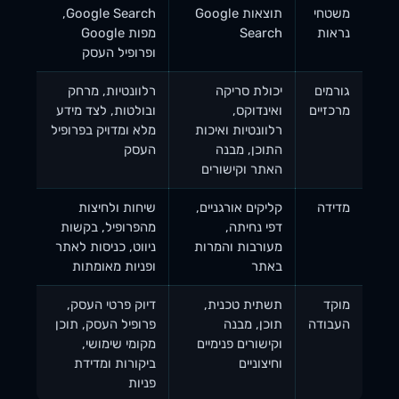
משטחי
תוצאות Google
Google Search,
נראות
Search
מפות Google
ופרופיל העסק
גורמים
יכולת סריקה
רלוונטיות, מרחק
מרכזיים
ואינדוקס,
ובולטות, לצד מידע
רלוונטיות ואיכות
מלא ומדויק בפרופיל
התוכן, מבנה
העסק
האתר וקישורים
מדידה
קליקים אורגניים,
שיחות ולחיצות
דפי נחיתה,
מהפרופיל, בקשות
מעורבות והמרות
ניווט, כניסות לאתר
באתר
ופניות מאומתות
מוקד
תשתית טכנית,
דיוק פרטי העסק,
העבודה
תוכן, מבנה
פרופיל העסק, תוכן
וקישורים פנימיים
מקומי שימושי,
וחיצוניים
ביקורות ומדידת
פניות