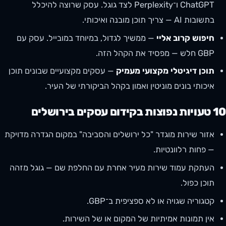
ChatGPT ו־Perplexity לצד גוגל. עסק שרוצה להיכלל
בתשובות AI — צריך תוכן מובנה ואיכותי.
חיפוש קרוב אליי
— ממשיך לגדול, במיוחד במובייל. עסק עם
GBP חלש — מפסיד את הקהל הזה.
תוכן דיגיטלי מקצועי מעמיק
— עסקים מקצועיים שבונים תוכן
איכותי בונים מוניטין ואמון בקהל הביקורתי של העיר.
10 טעויות נפוצות בקידום עסקים בירושלים
אזור שירות מוגדר "כל ירושלים והסביבה" במקום הגדרה מדויקת
— פחות רלוונטיות.
העתקת עמוד שירות מעיר אחרת עם החלפת שם — גוגל מזהה
תוכן כפול.
קטגוריה שגויה או לא ספציפית ב־GBP.
אין תמונות אמיתיות של המקום או של השירות.