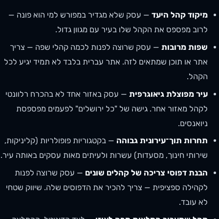
מיקוד קהל היעד
— עסק שלא מגדיר במפורש למי הוא פונה —
לרוב מפספס את הקהל שלו בעיר עם מגוון גדול.
שפות מרובות
— עסק שרוצה לפנות לכמה קהלי שפה — צריך
אתר או תוכן שמתאים לזה. אתר עברית בלבד לא תמיד יגיע לכל
הקהל.
עיר מפוצלת גיאוגרפית
— עסק באזור אחד לא בהכרח רלוונטי
לקהל מאזור אחר. גישה של "כל ירושלים" לפעמים מפספסת
ניואנסים.
תחרות תוך־עירונית גבוהה
— בקטגוריות פופולריות (קליניקות,
שירותי חינוך, מסעדות) עשרות ולעיתים מאות עסקים באותה עיר.
הבנת דפוסי צריכה של קהלים שונים
— עסק שרוצה לפנות
לקהילה ספציפית — צריך להכיר את הדפוסים שלה. שיווק שטחי
לא עובד.