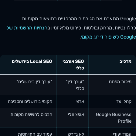
Google מתארת את הגורמים המרכזיים בתוצאות מקומיות
כרלוונטיות, מרחק ובולטות. פירוט מלא זמין ב
הנחיות הרשמיות של
Google לשיפור דירוג מקומי
.
מרכיב
SEO אורגני
Local SEO בירושלים
כללי
מילות מפתח
"עורך דין"
"עורך דין בירושלים"
כללי
קהל יעד
ארצי
מקומי בירושלים והסביבה
Google Business
אופציונלי
הבסיס לחשיפה מקומית
Profile
עמוד יעודי
לא נדרש
עמוד עם התייחסות