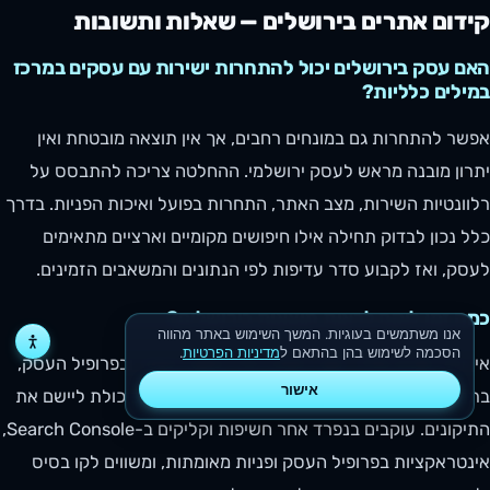
קידום אתרים בירושלים — שאלות ותשובות
האם עסק בירושלים יכול להתחרות ישירות עם עסקים במרכז
במילים כלליות?
אפשר להתחרות גם במונחים רחבים, אך אין תוצאה מובטחת ואין
יתרון מובנה מראש לעסק ירושלמי. ההחלטה צריכה להתבסס על
רלוונטיות השירות, מצב האתר, התחרות בפועל ואיכות הפניות. בדרך
כלל נכון לבדוק תחילה אילו חיפושים מקומיים וארציים מתאימים
לעסק, ואז לקבוע סדר עדיפות לפי הנתונים והמשאבים הזמינים.
כמה זמן לוקח לראות תוצאות בירושלים?
אנו משתמשים בעוגיות. המשך השימוש באתר מהווה
הסכמה לשימוש בהן בהתאם ל
מדיניות הפרטיות
.
אין לוח זמנים אחיד. קצב השינוי תלוי במצב האתר ובפרופיל העסק,
אישור
בתחרות, בהיקף הבעיות הטכניות, באיכות התוכן וביכולת ליישם את
התיקונים. עוקבים בנפרד אחר חשיפות וקליקים ב-Search Console,
אינטראקציות בפרופיל העסק ופניות מאומתות, ומשווים לקו בסיס