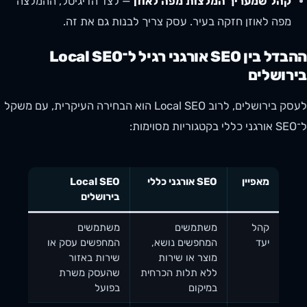
קהל שמעריך המלצות מפה לאוזן
— לצד הדיגיטל, ההמלצה
מפה לאוזן חזקה בעיר. עסק צריך לבנות גם את זה.
ההבדל בין SEO אורגני רגיל ל־Local SEO
בירושלים
לעסק בירושלים, לרוב Local SEO הוא הבחירה העיקרית, עם משקל
ל־SEO אורגני כללי בקטגוריות מסוימות:
מאפיין
SEO אורגני כללי
Local SEO
בירושלים
קהל
משתמשים
משתמשים
יעד
המחפשים נושא,
המחפשים עסק או
מוצר או שירות
שירות באזור
ללא תלות הכרחית
שהעסק משרת
במיקום
בפועל