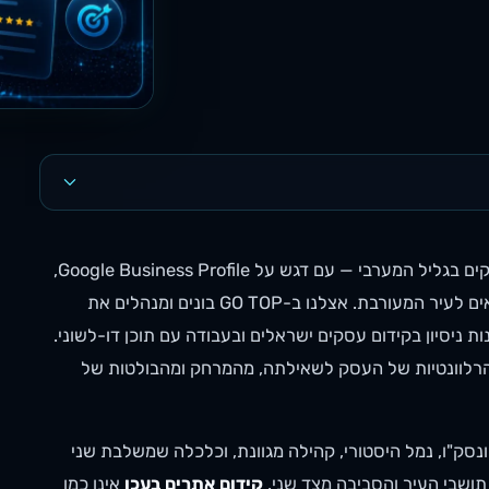
קידום אתרים בעכו הוא תהליך של בניית נראות אורגנית מקומית לעסקים בגליל המערבי — עם דגש על Google Business Profile,
ביקורות מקומיות, אזורי שירות ותוכן דו-לשוני בעברית ובערבית שמתאים לעיר המעורבת. אצלנו ב-GO TOP בונים ומנהלים את
 לעסקי שירות ולעסקים המקומיים בעכו והסביבה, מתוך 11 שנות ניסיון בקידום עסקים ישראלים ובעבודה עם תוכן דו-לשוני.
קומי מושפע ממידת הרלוונטיות של העסק לשאילתה, מהמרחק ומהבולטות של
נסק"ו, נמל היסטורי, קהילה מגוונת, וכלכלה שמשלבת שני
תושבי העיר והסביבה מצד שני.
קידום אתרים בעכו
אינו כמו