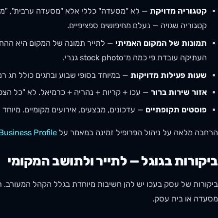
קטגוריה מדויקת
— לא "מסעדה" כללי אלא "מסעדה ערבית", "מס
קטגוריה שגויה — נעלם מחיפושים ספציפיים.
תמונות של המקום האמיתי
— לתייר תמונה של המקום היא ההחלט
העתיקה עובדת פי כמה מ־stock photo גנרי.
שעות פעילות מדויקות
— במיוחד בסופי שבוע ובחגים כולל חג רמ
אזור שירות ברור
— עכו + קריות + נהריה + כרמיאל. לא "כל הצפון
פוסטים תקופתיים
— עדכונים, מבצעים, אירועים מקומיים. מיוחד 
הרחבה מלאה על ניהול הפרופיל זמינה במאמר על
Business Profile
ביקורות בגוגל — לתייר ולתושב המקומי
ביקורות של עסק בעכו יש להן חשיבות מיוחדת בגלל הקהל המעורב. ת
מסעדה או בית עסק.