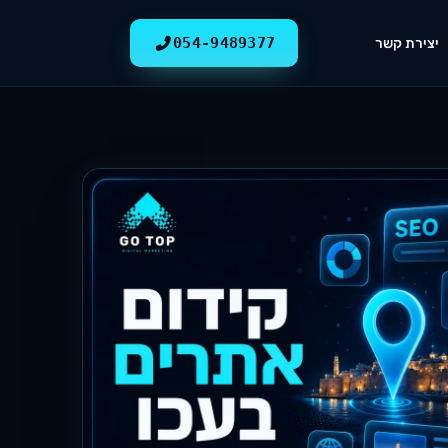
054-9489377
יצירת קשר