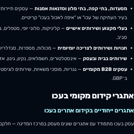
מסעדות, בתי קפה, בתי מלון וסדנאות אמנות
— עסקים תיירותיי
בעיר העתיקה של עכו" או "איפה לאכול בעכו" קריטיים.
בעלי מקצוע ושירותים אישיים
— קליניקות, סלוני יופי, מטפלים,
סביב.
חנויות ושירותים לצריכה יומיומית
— מכולות, מספרות, סנדלריות,
שירותים בבית ובעסק
— אינסטלטורים, חשמלאים, נקיון, גינון. א
עסקים B2B מקומיים
— נגריות, מוסכי משאיות, שירותים לוגיסטיי
ב־GBP.
אתגרי קידום מקומי בעכו
אתגרים ייחודיים בקידום אתרים בעכו
עסק בעכו מתמודד עם אתגרים שונים מעסק במרכז המדינה — חלקם 