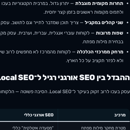
תחרות מקומית מוגבלת
— יתרון גדול. במרבית הקטגוריות בעכ
ולתפוס מקומות ראשונים בזמן קצר יחסית.
שני קהלים במקביל
— צריך תוכן שמדבר לתייר וגם לתושב. עסק
שפות מרובות
— לקוחות עוברי אנגלית, עברית, וערבית. עסק מקו
בבחירת מילות מפתח.
מרחק ממרכזי הכלכלה
— לקוחות מהמרכז לא מחפשים לרוב שירו
ולא לפזר תקציב על כל הארץ.
ההבדל בין SEO אורגני רגיל ל־Local SEO בעכו
עסק בעכו לרוב זקוק בעיקר ל־Local SEO. הסיבה פשוטה — הלקוחות שלו מחפשים לפי מיקום. השילוב הבא מבהיר את ההבדל:
מרכיב
SEO אורגני כללי
מטרת מחקר מילות מפתח
"מסעדה איטלקית" כללי