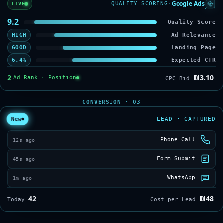
Google Ads
QUALITY SCORING
·
LIVE
9.2
Quality Score
HIGH
Ad Relevance
GOOD
Landing Page
6.4%
Expected CTR
2
₪3.10
Ad Rank · Position
CPC Bid
03 · CONVERSION
LEAD · CAPTURED
New
Phone Call
12s ago
Form Submit
45s ago
WhatsApp
1m ago
42
₪48
Today
Cost per Lead