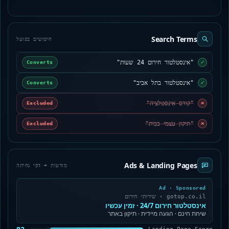
Search Terms
חיפושים בפועל
"אינסטלטור חירום 24 שעות"
✓
Converts
"אינסטלטור בתל אביב"
✓
Converts
"קורס אינסטלציה"
×
Excluded
"תיקון עצמי בבית"
×
Excluded
Ads & Landing Pages
מודעות + דפי נחיתה
Ad · Sponsored
gotop.co.il › שירותי חירום
אינסטלטור חירום 24/7 · זמין עכשיו
שיחת חינם · הגעה מיידית · תיקון באתר