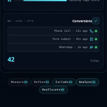
82
Landing Page Score
Conversions
שיחות · טפסים · WA
Phone Call · 12s ago
Form Submit · 45s ago
WhatsApp · 1m ago
42
Today
Measure
Refine
Exclude
Analyze
04
03
02
01
Reallocate
05