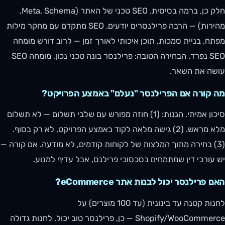
חלק כן, ברמה בסיסית. SEO טכני של האתר (Meta, Schema,
מהירות) — הרבה פרילנסרים יודעים. SEO מתקדם עם מחקר מילות
מפתח, בניית סמכות, תוכן איכותי לאורך זמן — לרוב דורש מומחה
SEO נפרד. הבחירה הטובה: פרילנסר בונה טכני נכון, מומחה SEO
עושה את השאר.
מה קורה אם הפרילנסר "נעלם" באמצע הפרויקט?
סיכון אמיתי. הגנות: (1) חוזה מפורש עם שלבי תשלום — לא תשלום
מלא מראש. (2) גישה מלאה לקוד באמצע הפרויקט, לא רק בסוף.
(3) בחירה מתוך המלצות של לקוחות קודמים, לא מודעה. אם קורה —
יש עורכי דין שמתמחים בסכסוכי פרילנס, אבל עדיף למנוע.
האם פרילנסר יכול לבנות אתר eCommerce?
לחנות קטנה עד בינונית (עד 100 מוצרים) על
Shopify/WooCommerce — כן, פרילנסר טוב יכול. לחנות גדולה