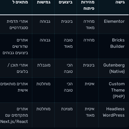
גישה
מהירות
ביצועים
גמישות
מתאים ל
פיתוח
Elementor
מהירה
בינונית
גבוהה
אתרי תדמית
מאוד
סטנדרטיים
Bricks
מהירה
טובה
גבוהה
אתרים
Builder
מאוד
שדורשים
ביצועים גבוהים
Gutenberg
בינונית
הכי
מוגבלת
אתרי תוכן /
(Native)
טובה
בלוגים
Custom
איטית
הכי
מוחלטת
אתרים מותאמים
Theme
טובה
אישית
(PHP)
Headless
איטית
מצוינת
מוחלטת
אתרים
WordPress
מאוד
מתקדמים עם
Next.js/React