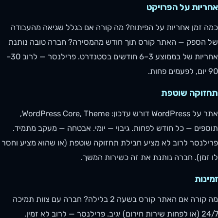
אחריות על הפרויקט
כמה זמן אחריות על הפיתוח? מה קורה אם בגלל שגיאה מהעבודה
של הספק — האתר קורס תוך חודש מהמסירה? חברה טובה נותנת
אחריות של בממוצע 3–6 חודשים בסטנדרט. פרילנסר — לרוב 30–
90 יום, לפעמים פחות.
תחזוקה שוטפת
אתר על WordPress דורש עדכון: WordPress Core, Theme,
תוספים — כל חודש לפחות. גיבוי — יומי. אבטחה — מעקב מתמיד.
פרילנסר לרוב לא מציע חבילת תחזוקה שוטפת (או שהוא מציע וחסר
לו זמן). חברה נותנת את זה כשירות המשך.
זמינות
מה קורה אם האתר קורס בשעה 2 בלילה? חברה עם צוות תמיכה
24/7 (או לפחות שירות חירום) יגיב. פרילנסר — לרוב לא זמין.