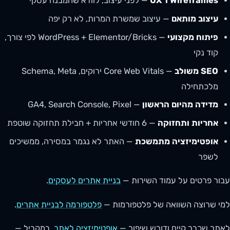
Wireframes ו־UX
— לפני עיצוב, לוודא שהמבנה עסקי
עיצוב מותאם
— עיצוב שמשרת המרות, לא רק יפה
פיתוח מקצועי
— WordPress + Elementor/Bricks לפי צורך,
קוד נקי
SEO משולב
— Core Web Vitals ירוקים, Schema, Meta
מלכתחילה
מדידה מהיום הראשון
— GA4, Search Console, Pixel
אחריות ותחזוקה
— 6 חודשי אחריות + חבילת תחזוקה שוטפת
אופטימיזציה מתמשכת
— האתר לא נגמר במסירה, ממשיכים
לשפר
עבור פרטים על עמוד השירות —
בניית אתרים לעסקים
.
למי שרוצה השוואה של פלטפורמות —
פלטפורמה לבניית אתרים
.
לאתר שכבר קיים ודורש שיפור —
אופטימיזציה לאתר
. במקביל —