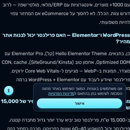
עם 1000+ מוצרים, אינטגרציות עם ERP/מלאי, מולטי־שפה — לרוב
דורש צוות. הכלל: לא לחסוך על eCommerce אם המחזור צפוי
להיות משמעותי.
WordPress ו־Elementor — האם פרילנסר יכול לבנות אתר
מהיר?
כן, בתנאים. Hello Elementor Theme (קל), Elementor Pro עם
Optimized DOM, אחסון טוב (SiteGround/Kinsta), CDN, cache
מוגדר, תמונות ב-WebP — מגיעים ל-Core Web Vitals ירוקים.
פרילנסר שיודע לעבוד עם WordPress + Elementor ברמה
מקצועית — יבנה אתר מהיר.
אנו משתמשים בעוגיות. המשך השימוש באתר מהווה
הסכמה לשימוש בהן בהתאם ל
מדיניות הפרטיות
.
מה עדיף פרילנסר או חברה לבניית אתר — במחיר של 15,000
אישור
ש"ח?
ב-15,000 ש"ח, פרילנסר טוב יביא ערך יותר גדול מחברה קטנה.
פרילנסר יכול להשקיע 40–60 שעות בפרויקט. חברה במחיר הזה