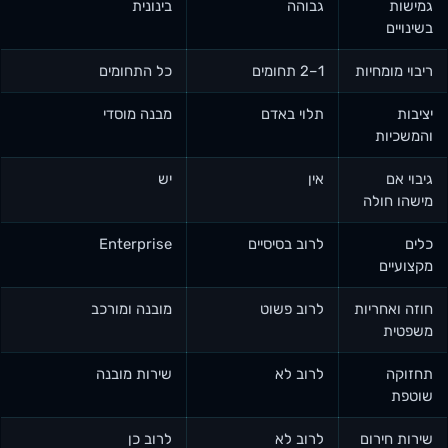
גמישות
גבוהה
בינונית
בשינויים
ריבוי מומחיות
1–2 תחומים
כל התחומים
יציבות
תלוי באדם
מבנה מוסדי
והמשכיות
גיבוי אם
אין
יש
מישהו חולה
כלים
לרוב בסיסיים
Enterprise
מקצועיים
חוזה ואחריות
לרוב פשוט
מובנה ומורכב
משפטית
תחזוקה
לרוב לא
שירות מובנה
שוטפת
שירות חירום
לרוב לא
לרוב כן