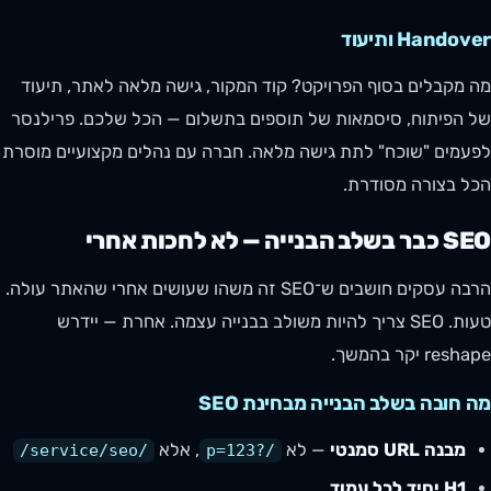
Handover ותיעוד
מה מקבלים בסוף הפרויקט? קוד המקור, גישה מלאה לאתר, תיעוד
של הפיתוח, סיסמאות של תוספים בתשלום — הכל שלכם. פרילנסר
לפעמים "שוכח" לתת גישה מלאה. חברה עם נהלים מקצועיים מוסרת
הכל בצורה מסודרת.
SEO כבר בשלב הבנייה — לא לחכות אחרי
הרבה עסקים חושבים ש־SEO זה משהו שעושים אחרי שהאתר עולה.
טעות. SEO צריך להיות משולב בבנייה עצמה. אחרת — יידרש
reshape יקר בהמשך.
מה חובה בשלב הבנייה מבחינת SEO
מבנה URL סמנטי
— לא
, אלא
/service/seo/
/?p=123
H1 יחיד לכל עמוד