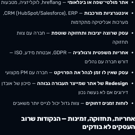
אתר מולטי־שפה או בינלאומי
— hreflang, לוקליזציה, מטבעות
אינטגרציות מורכבות
— CRM (HubSpot/Salesforce), ERP,
מערכות אנליטיקה מתקדמות
עסק שרוצה יציבות ותחזוקה שוטפת
— חברה עם צוות
תחזוקה
אחריות משפטית ורגולציה
— GDPR, אבטחת מידע, ISO —
דורש חברה עם נהלים
עסק שאין לו זמן לנהל את הפרויקט
— חברה עם PM מקצועי
Redesign של אתר שמייצר תעבורה גבוהה
— סיכון של אובדן
דירוגים אם לא נעשה נכון
לוחות זמנים דחוקים
— צוות גדול יכול לגייס יותר משאבים
אחריות, תחזוקה, זמינות — הנקודות שרוב
העסקים לא בודקים