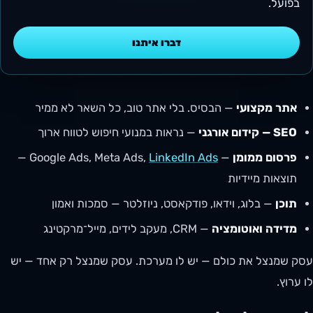
בפועל.
דברו איתנו
אתר מקצועי
— הבסיס. בלי אתר טוב, כל השאר לא ממיר
SEO — קידום אורגני
— נראות במנועי חיפוש לטווח ארוך
פרסום ממומן
— Google Ads, Meta Ads,
LinkedIn Ads
—
תוצאות מיידיות
תוכן
— בלוג, וידאו, פודקאסט, ניוזלטר — סמכות ואמון
מדידה ואוטומציה
— CRM, מעקב לידים, מייל־מרקטינג
עסק שמנצל את כולם — יש לו מערכת. עסק שמנצל רק אחד — יש
לו ערוץ.