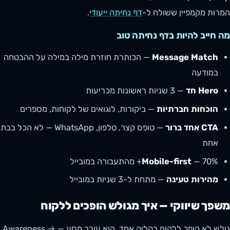
המרות מקמפיין ששולח ל-
דף נחיתה ייעודי
.
מה חייב להיות בדף נחיתה טוב
Message Match
— הכותרת חוזרת מילה במילה על ההבטחה
במודעה
Hero חד
— 3 שניות ראשונות מכריעות
הוכחות חברתיות
— ביקורות, לוגואים של לקוחות, מספרים
CTA אחד ברור
— טופס קצר, טלפון, WhatsApp — לא הכל בבת
אחת
— 70%+ מהתעבורה במובייל
Mobile-first
מהירות טעינה
— מתחת ל-3 שניות במובייל
משפך שיווקי — איך מגולש הופכים ללקוח
גולש לא הופך ללקוח בקליק אחד. הוא עובר מסע — Awareness →