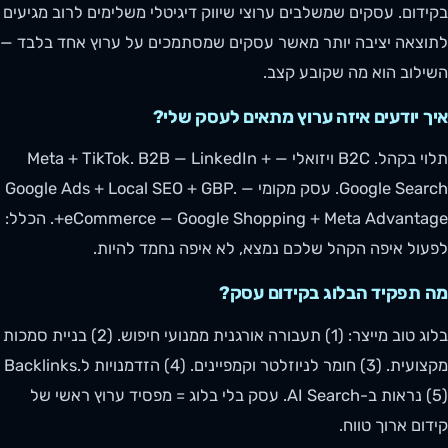
בקידום. עסקים שמשלבים ערוצי שיווק דיגיטלי משלימים לרוב מגיעים
לתוצאה יציבה יותר מאשר עסקים שמסתמכים על ערוץ אחד בלבד —
השילוב הוא מה שקובע קצב.
איך יודעים איזה ערוץ מתאים לעסק שלי?
תלוי בקהל. B2C ויזואלי — Meta + TikTok. B2B — LinkedIn +
Google Search. עסק מקומי — Google Ads + Local SEO + GBP.
eCommerce — Google Shopping + Meta Advantage+. הכלל:
לפעול איפה הקהל שלכם נמצא, לא איפה נחמד להיות.
מה תפקיד הבלוג בקידום עסק?
בלוג טוב מייצר: (1) תעבורה אורגנית ממנועי חיפוש. (2) בניית סמכות
מקצועית. (3) חומר לניוזלטר וקמפיינים. (4) הזדמנויות לBacklinks.
(5) נראות ב-AI Search. עסק בלי בלוג = מפסיד ערוץ ראשי של
קידום ארוך טווח.