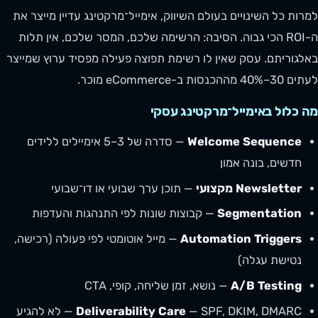
למרות כל השינויים בעולם השיווק, אימייל־מרקטינג עדיין מייצר את
ה-ROI הכי גבוה. הסיבה: הרשימה שלכם, המסר שלכם, אין תלות
באלגוריתם. עסק שאין לו רשימת תפוצה פעילה מפסיד ערוץ שמייצר
לעתים 30–40% מההכנסות ב-eCommerce מוכר.
מה כלול באימייל־מרקטינג עסקי
Welcome Sequence
— סדרה של 3–5 אימיילים ללידים
חדשים, בונה אמון
Newsletter מקצועי
— תוכן ערך שבועי או דו־שבועי
Segmentation
— קבוצות שונות לפי התנהגות והעדפות
Automation Triggers
— מייל אוטומטי לפי פעולה (רכישה,
נטישת עגלה)
A/B Testing
— נושא, זמן שליחה, קופי, CTA
Deliverability Care
— SPF, DKIM, DMARC — לא להגיע