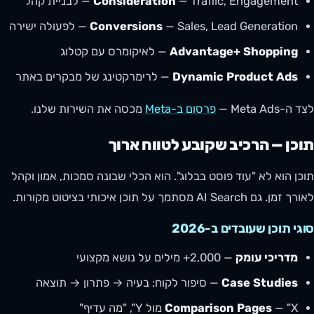
— Traffic, Engagement — לבניית קהל
Consideration
— Sales, Lead Generation — לפעולה ישירה
Conversions
Advantage+ Shopping
— לאיקומרס עם קטלוג
Dynamic Product Ads
— לרימרקטינג של מבקרים באתר
לצד ה-Meta Ads —
פרסום ב-Meta
מכסה את השירות שלנו.
תוכן — הרכיב שקובע לטווח ארוך
תוכן הוא לא "עוד פוסט בבלוג". הוא הכלי שבונה סמכות, אמון וקהל
לאורך זמן. גם AI Search מסתמך על תוכן איכותי בציטוט מקורות.
סוגי תוכן שעובדים ב-2026
מדריכי עומק
— 2,000+ מילים על נושא מקצועי
Case Studies
— סיפור לקוח: בעיה → פתרון → תוצאה
— "X מול Y", "מה עדיף"
Comparison Pages