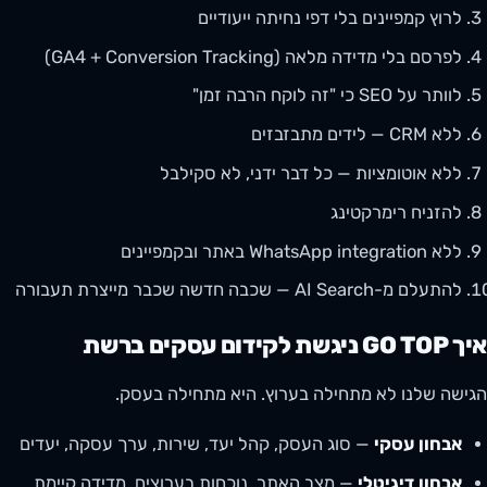
לרוץ קמפיינים בלי דפי נחיתה ייעודיים
לפרסם בלי מדידה מלאה (GA4 + Conversion Tracking)
לוותר על SEO כי "זה לוקח הרבה זמן"
ללא CRM — לידים מתבזבזים
ללא אוטומציות — כל דבר ידני, לא סקילבל
להזניח רימרקטינג
ללא WhatsApp integration באתר ובקמפיינים
להתעלם מ-AI Search — שכבה חדשה שכבר מייצרת תעבורה
איך GO TOP ניגשת לקידום עסקים ברשת
הגישה שלנו לא מתחילה בערוץ. היא מתחילה בעסק.
אבחון עסקי
— סוג העסק, קהל יעד, שירות, ערך עסקה, יעדים
אבחון דיגיטלי
— מצב האתר, נוכחות בערוצים, מדידה קיימת