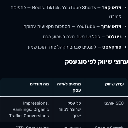
וידאו קצר
— Reels, TikTok, YouTube Shorts — לתפיסה
מהירה
וידאו ארוך
— YouTube — לסמכות מקצועית עמוקה
ניוזלטר
— קהל שנרשם רוצה לשמוע מכם
פודקאסט
— לענפים שבהם הקהל צורך תוכן שמע
ערוצי שיווק לפי סוג עסק
ערוץ שיווק
מתאים לאיזה
מה מודדים
עסק
SEO אורגני
כל עסק
Impressions,
שרוצה לטווח
Rankings, Organic
ארוך
Traffic, Conversions
Google Search
עסקים עם
CTR, Conversion