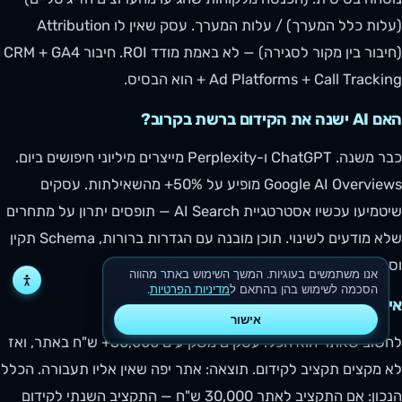
(עלות כלל המערך) / עלות המערך. עסק שאין לו Attribution
(חיבור בין מקור לסגירה) — לא באמת מודד ROI. חיבור CRM + GA4
+ Ad Platforms + Call Tracking הוא הבסיס.
האם AI ישנה את הקידום ברשת בקרוב?
כבר משנה. ChatGPT ו-Perplexity מייצרים מיליוני חיפושים ביום.
Google AI Overviews מופיע על 50%+ מהשאילתות. עסקים
שיטמיעו עכשיו אסטרטגיית AI Search — תופסים יתרון על מתחרים
שלא מודעים לשינוי. תוכן מובנה עם הגדרות ברורות, Schema תקין
וסמכות מקצועית — הבסיס לנראות ב-AI.
אנו משתמשים בעוגיות. המשך השימוש באתר מהווה
הסכמה לשימוש בהן בהתאם ל
מדיניות הפרטיות
.
איזה טעות הכי יקרה לעסק בקידום ברשת?
אישור
לחשוב שאתר הוא הכל. עסקים משקיעים 30,000+ ש"ח באתר, ואז
לא מקצים תקציב לקידום. תוצאה: אתר יפה שאין אליו תעבורה. הכלל
הנכון: אם התקציב לאתר 30,000 ש"ח — התקציב השנתי לקידום