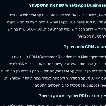
WhatsApp Business שווה את ההשקעה?
מאוד, במיוחד בישראל. ישראלים מעדיפים WhatsApp על טופס.
עסק עם WhatsApp Business API + כפתור צף באתר + מענה
מהיר — לרוב מכפיל שיעורי המרה. עלות: 100–500 ש"ח בחודש
להטמעה מקצועית.
מה זה CRM ולמה צריך?
CRM (Customer Relationship Management) מרכז את כל
הלידים, הלקוחות והאינטראקציות במקום אחד. בלי CRM: לידים
מתפזרים בין אימייל, WhatsApp, טפסים — חלק נופלים בין הכיסאות.
עם CRM: מעקב מסודר, הזדמנויות סגירה גבוהות יותר, אוטומציות.
HubSpot Free מספיק לרוב העסקים הקטנים.
איך מודדים ROI של קידום עסק ברשת?
נוסחה בסיסית: (הכנסה מלקוחות שהגיעו מהערוצים הדיגיטליים) −