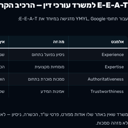
E-E-A-T למשרד עורכי דין — הרכיב הקריטי
עבור תחומי YMYL, Google מדגישה במיוחד את E-E-A-T:
אלמנט
מה זה
איך
Experience
ניסיון בפועל בתחום
שנו
Expertise
מומחיות מקצועית
הכש
Authoritativeness
סמכות מוכרת בתחום
הופ
Trustworthiness
אמינות המידע
שקי
לא מזהה סמכות.