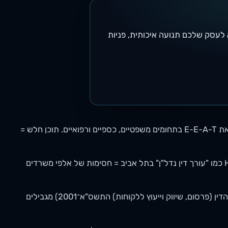
ינים ותוכן כדי להביא לעסק שלכם תנועה איכותית, פניות
— Your Money Your Life. גוגל מדגישה במיוחד את E-E-A-T בתחומים משפטיים, כספיים ורפואיים. תוכן חלש =
— עורכי דין רבים על אותן שאילתות. Head Terms כמו "עורך דין נדל"ן" בתל אביב = חסימות של אלפי משרדים
— כללי לשכת עורכי הדין (כללי לשכת עורכי הדין (פרסום, שיווק וייעוץ ללקוחות) התשס"א־2001) מגבילים