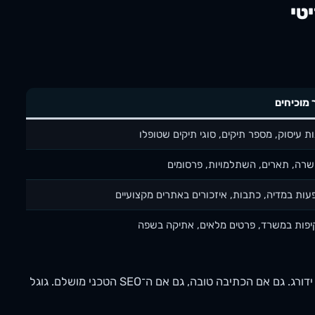
 מוכיחים
ת עיסוק, מספר תיקים, סוגי תיקים שטופלו
רה, תארים, השתלמויות, פרסומים
עות במדיה, כתבות, איזכורים באתרים מקצועיים
פות במשרד, פרטים מלאים, אתיקה בשפה
משרד שאין באתר שלו אודות מפורט, פרטי עו"ד, הכשרה, ניסיון — לא ידורג. גם אם הכתיבה טובה, גם אם ה־SEO הטכני מושלם. גוגל