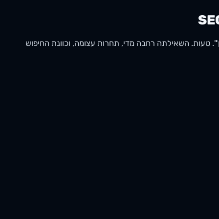
ראשון על 'עורך דין'". טעות. השאילתה רחבה מדי, תחרות עצומה, וכוונת החיפוש