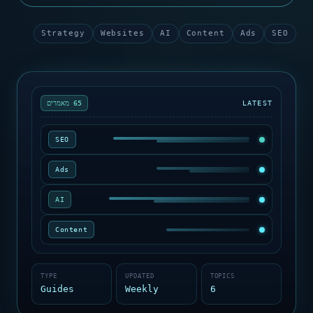
Strategy
Websites
AI
Content
Ads
SEO
LATEST
65 מאמרים
SEO
Ads
AI
Content
TYPE
UPDATED
TOPICS
Guides
Weekly
6