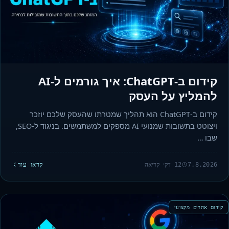
קידום ב-ChatGPT: איך גורמים ל-AI
להמליץ על העסק
קידום ב-ChatGPT הוא תהליך שמטרתו שהעסק שלכם יוזכר
ויצוטט בתשובות שמנועי AI מספקים למשתמשים. בניגוד ל-SEO,
שבו …
7.8.2026
12 דק׳ קריאה
קראו עוד
קידום אתרים מקצועי