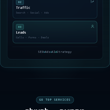
02
Traffic
Search · Social · Ads
03
Leads
Calls · Forms · Deals
SEO
Ads
AI
Strategy
GO TOP SERVICES